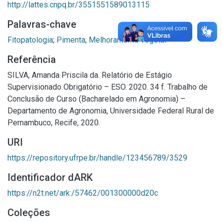
http://lattes.cnpq.br/3551551589013115
Palavras-chave
Fitopatologia
;
Pimenta
;
Melhoramento vegetal
Referência
SILVA, Amanda Priscila da. Relatório de Estágio
Supervisionado Obrigatório – ESO. 2020. 34 f. Trabalho de
Conclusão de Curso (Bacharelado em Agronomia) –
Departamento de Agronomia, Universidade Federal Rural de
Pernambuco, Recife, 2020.
URI
https://repository.ufrpe.br/handle/123456789/3529
Identificador dARK
https://n2t.net/ark:/57462/001300000d20c
Coleções