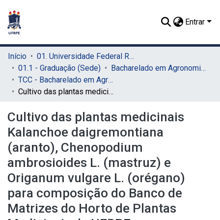
Entrar
Início
01. Universidade Federal Rural de Pernambuco - UFRPE (Sede)
01.1 - Graduação (Sede)
Bacharelado em Agronomia (Sede)
TCC - Bacharelado em Agronomia (Sede)
Cultivo das plantas medicinais Kalanchoe daigremontiana (aranto), Chenopodium ambrosioides L. (mastruz) e Origanum vulgare L. (orégano) para composição do Banco de Matrizes do Horto de Plantas Medicinais da UFRPE
Cultivo das plantas medicinais
Kalanchoe daigremontiana
(aranto), Chenopodium
ambrosioides L. (mastruz) e
Origanum vulgare L. (orégano)
para composição do Banco de
Matrizes do Horto de Plantas