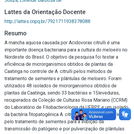
Souza, Elineide Barbosa de
Lattes da Orientação Docente
http://lattes.cnpq.br/7921711938378088
Resumo
A mancha aquosa causada por Acidovorax citrulli é uma
importante doença bacteriana para a cultura do meloeiro no
Nordeste do Brasil. O objetivo da pesquisa foi testar a
eficiência de microrganismos obtidos de plantas da
Caatinga no controle de A. citrulli pelos métodos de
tratamento de sementes e plântulas de meloeiro. Foram
utilizados 48 isolados de microrganismos obtidos de
plantas da Caatinga, sendo 33 bactérias e 15leveduras,
recuperados da Coleção de Culturas Rosa Mariano (CCRM)
do Laboratório de Fitobacteriologia da UFRPE e um isolado
da bactéria fitopatogênica A. citrulli. Nos testes de seleção,
pelo tratamento de sementes para a inibição da
transmissão do patógeno e por pulverização de plântulas