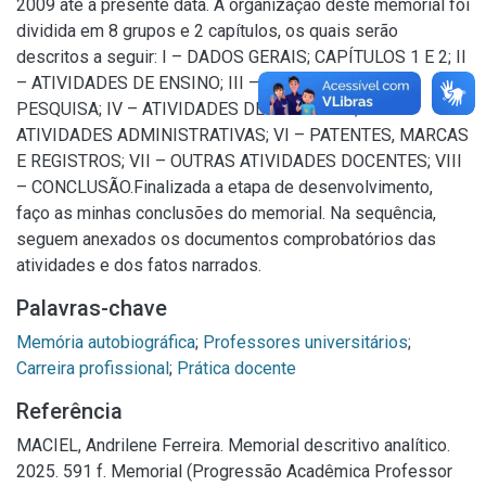
2009 até a presente data. A organização deste memorial foi
dividida em 8 grupos e 2 capítulos, os quais serão
descritos a seguir: I – DADOS GERAIS; CAPÍTULOS 1 E 2; II
– ATIVIDADES DE ENSINO; III – ATIVIDADES DE
PESQUISA; IV – ATIVIDADES DE EXTENSÃO; V –
ATIVIDADES ADMINISTRATIVAS; VI – PATENTES, MARCAS
E REGISTROS; VII – OUTRAS ATIVIDADES DOCENTES; VIII
– CONCLUSÃO.Finalizada a etapa de desenvolvimento,
faço as minhas conclusões do memorial. Na sequência,
seguem anexados os documentos comprobatórios das
atividades e dos fatos narrados.
Palavras-chave
Memória autobiográfica
;
Professores universitários
;
Carreira profissional
;
Prática docente
Referência
MACIEL, Andrilene Ferreira. Memorial descritivo analítico.
2025. 591 f. Memorial (Progressão Acadêmica Professor