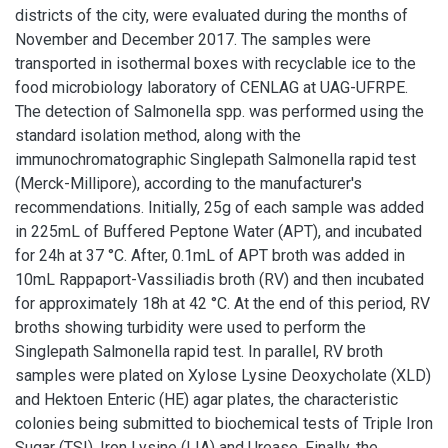
districts of the city, were evaluated during the months of
November and December 2017. The samples were
transported in isothermal boxes with recyclable ice to the
food microbiology laboratory of CENLAG at UAG-UFRPE.
The detection of Salmonella spp. was performed using the
standard isolation method, along with the
immunochromatographic Singlepath Salmonella rapid test
(Merck-Millipore), according to the manufacturer's
recommendations. Initially, 25g of each sample was added
in 225mL of Buffered Peptone Water (APT), and incubated
for 24h at 37 °C. After, 0.1mL of APT broth was added in
10mL Rappaport-Vassiliadis broth (RV) and then incubated
for approximately 18h at 42 °C. At the end of this period, RV
broths showing turbidity were used to perform the
Singlepath Salmonella rapid test. In parallel, RV broth
samples were plated on Xylose Lysine Deoxycholate (XLD)
and Hektoen Enteric (HE) agar plates, the characteristic
colonies being submitted to biochemical tests of Triple Iron
Sugar (TSI), Iron Lysine (LIA) and Urease. Finally, the