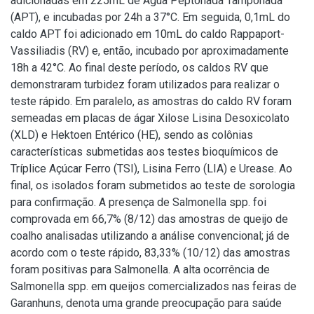
adicionadas em 225mL de Água Peptonada Tamponada
(APT), e incubadas por 24h a 37°C. Em seguida, 0,1mL do
caldo APT foi adicionado em 10mL do caldo Rappaport-
Vassiliadis (RV) e, então, incubado por aproximadamente
18h a 42°C. Ao final deste período, os caldos RV que
demonstraram turbidez foram utilizados para realizar o
teste rápido. Em paralelo, as amostras do caldo RV foram
semeadas em placas de ágar Xilose Lisina Desoxicolato
(XLD) e Hektoen Entérico (HE), sendo as colônias
características submetidas aos testes bioquímicos de
Tríplice Açúcar Ferro (TSI), Lisina Ferro (LIA) e Urease. Ao
final, os isolados foram submetidos ao teste de sorologia
para confirmação. A presença de Salmonella spp. foi
comprovada em 66,7% (8/12) das amostras de queijo de
coalho analisadas utilizando a análise convencional; já de
acordo com o teste rápido, 83,33% (10/12) das amostras
foram positivas para Salmonella. A alta ocorrência de
Salmonella spp. em queijos comercializados nas feiras de
Garanhuns, denota uma grande preocupação para saúde