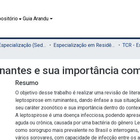
ositório
Guia Arandu
01.2 - Especialização (Sede)
Especialização em Residência Veterinária (Sede)
nantes e sua importância co
Resumo
O objetivo desse trabalho é realizar uma revisão de liter
leptospirose em ruminantes, dando ênfase a sua situaçã
seu caráter zoonótico e sua importância dentro do contex
A leptospirose é uma doença infecciosa, podendo apres
aguda ou crônica, causada por uma bactéria do gênero L
como sorogrupo mais prevalente no Brasil o interrogans,
vários sorovares, com capacidade de infecção entre os a