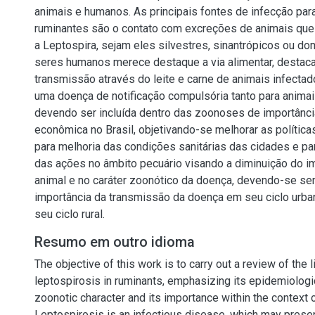
animais e humanos. As principais fontes de infecção pa
ruminantes são o contato com excreções de animais que
a Leptospira, sejam eles silvestres, sinantrópicos ou do
seres humanos merece destaque a via alimentar, destac
transmissão através do leite e carne de animais infectad
uma doença de notificação compulsória tanto para anim
devendo ser incluída dentro das zoonoses de importância
econômica no Brasil, objetivando-se melhorar as política
para melhoria das condições sanitárias das cidades e par
das ações no âmbito pecuário visando a diminuição do i
animal e no caráter zoonótico da doença, devendo-se se
importância da transmissão da doença em seu ciclo ur
seu ciclo rural.
Resumo em outro idioma
The objective of this work is to carry out a review of the l
leptospirosis in ruminants, emphasizing its epidemiologica
zoonotic character and its importance within the context o
Leptospirosis is an infectious disease, which may presen