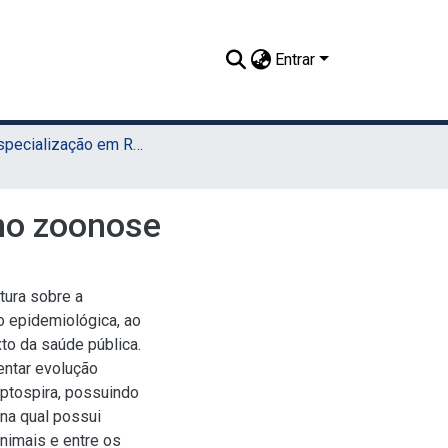
Entrar
TCR - Especialização em Residência Veterinária (Sede)
mo zoonose
atura sobre a
o epidemiológica, ao
to da saúde pública.
entar evolução
eptospira, possuindo
 na qual possui
nimais e entre os