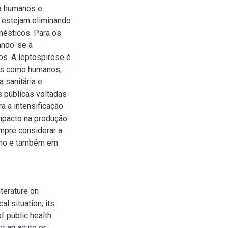
ra humanos e
 estejam eliminando
mésticos. Para os
ando-se a
os. A leptospirose é
ais como humanos,
 sanitária e
s públicas voltadas
a a intensificação
mpacto na produção
mpre considerar a
bano e também em
iterature on
l situation, its
f public health.
t an acute or