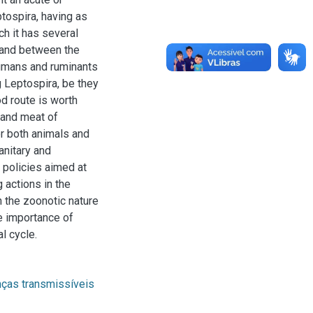
tospira, having as
ch it has several
 and between the
humans and ruminants
g Leptospira, be they
d route is worth
k and meat of
or both animals and
anitary and
 policies aimed at
g actions in the
n the zoonotic nature
e importance of
l cycle.
ças transmissíveis