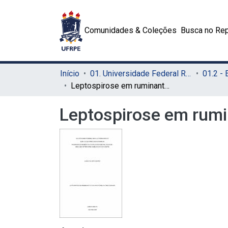
Comunidades & Coleções
Busca no Rep
Início
01. Universidade Federal Rural de Pernambuco - UFRPE (Sede)
Leptospirose em ruminantes e sua importância como zoonose
Leptospirose em rumi