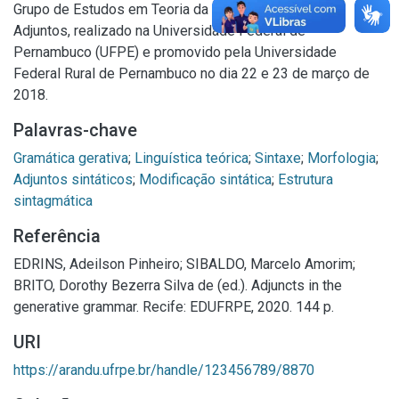
Grupo de Estudos em Teoria da Gramática (Getegra),
Adjuntos, realizado na Universidade Federal de
Pernambuco (UFPE) e promovido pela Universidade
Federal Rural de Pernambuco no dia 22 e 23 de março de
2018.
Palavras-chave
Gramática gerativa
;
Linguística teórica
;
Sintaxe
;
Morfologia
;
Adjuntos sintáticos
;
Modificação sintática
;
Estrutura
sintagmática
Referência
EDRINS, Adeilson Pinheiro; SIBALDO, Marcelo Amorim;
BRITO, Dorothy Bezerra Silva de (ed.). Adjuncts in the
generative grammar. Recife: EDUFRPE, 2020. 144 p.
URI
https://arandu.ufrpe.br/handle/123456789/8870