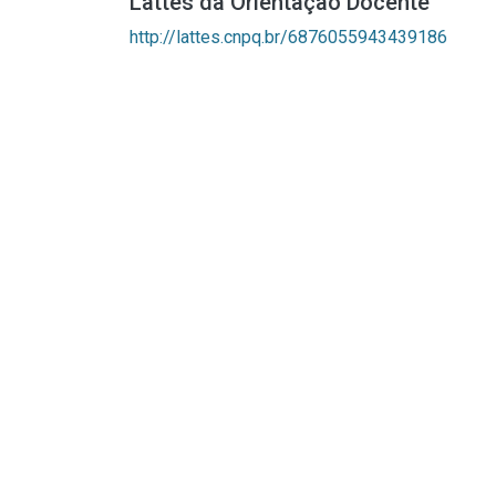
Lattes da Orientação Docente
http://lattes.cnpq.br/6876055943439186