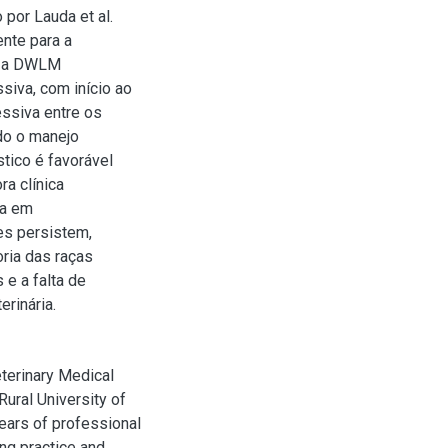
 por Lauda et al.
ente para a
e, a DWLM
siva, com início ao
essiva entre os
do o manejo
tico é favorável
a clínica
da em
es persistem,
oria das raças
e a falta de
rinária.
terinary Medical
ural University of
ears of professional
ng practice and