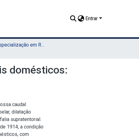
Entrar
TCR - Especialização em Residência Veterinária (Sede)
is domésticos:
ossa caudal
elar, dilatação
alia supratentorial.
de 1914, a condição
mésticos, com