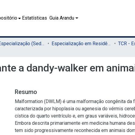
ositório
Estatísticas
Guia Arandu
01.2 - Especialização (Sede)
Especialização em Residência Veterinária (Sede)
nte a dandy-walker em anima
Resumo
Malformation (DWLM) é uma malformação congênita da f
caracterizada por hipoplasia ou agenesia do vérmis cereb
cística do quarto ventrículo e, em graus variáveis, hidrocef
Embora descrita primariamente em medicina humana des
tem sido progressivamente reconhecida em animais do