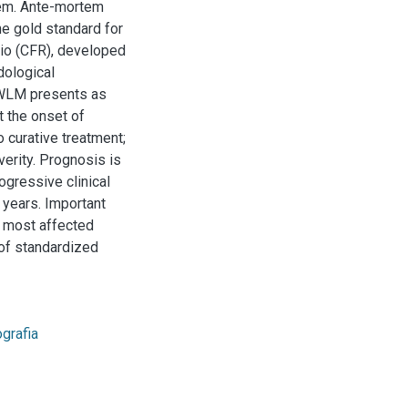
tem. Ante-mortem
e gold standard for
tio (CFR), developed
dological
 DWLM presents as
t the onset of
o curative treatment;
erity. Prognosis is
gressive clinical
e years. Important
in most affected
 of standardized
grafia