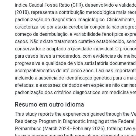
índice Caudal Fossa Ratio (CFR), desenvolvido e validado
(2018), representa a contribuição metodológica mais rec
padronização do diagnóstico imagiológico. Clinicament
caracteriza-se por ataxia cerebelar congênita não progres
começo da deambulação, e variabilidade fenotipica expr
casos. Não existe tratamento curativo estabelecido, sen
conservador e adaptado à gravidade individual. O prognós
para casos leves a moderados, com evidências de melhor
progressiva e qualidade de vida satisfatória documenta
acompanhamentos de até cinco anos. Lacunas important
incluindo a ausência de identificação genética para a mai
afetadas, a escassez de dados em espécies não caninas 
padronização dos critérios diagnósticos em medicina vete
Resumo em outro idioma
This study reports the experiences gained through the Ve
Residency Program in Diagnostic Imaging at the Federal R
Pernambuco (March 2024–February 2026), totaling two y
training encompassing both specialized diagnostic imagi