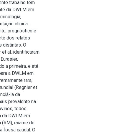
ente trabalho tem
gente da DWLM em
rminologia,
tação clínica,
nto, prognóstico e
rte dos relatos
 distintas. O
t al. identificaram
Eurasier,
 a primeira, e até
 para a DWLM em
tremamente rara,
undial (Regnier et
nciá-la da
mais prevalente na
ovinos, todos
tem da DWLM em
a (RM), exame de
da fossa caudal. O