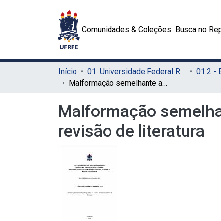
Comunidades & Coleções
Busca no Rep
Início
01. Universidade Federal Rural de Pernambuco - UFRPE (Sede)
Malformação semelhante a dandy-walker em animais domésticos: revisão de literatura
Malformação semelha
revisão de literatura