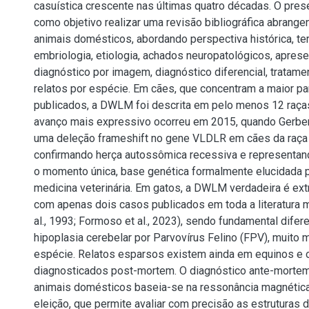
casuística crescente nas últimas quatro décadas. O pres
como objetivo realizar uma revisão bibliográfica abran
animais domésticos, abordando perspectiva histórica, te
embriologia, etiologia, achados neuropatológicos, apresen
diagnóstico por imagem, diagnóstico diferencial, tratame
relatos por espécie. Em cães, que concentram a maior pa
publicados, a DWLM foi descrita em pelo menos 12 raças
avanço mais expressivo ocorreu em 2015, quando Gerber e
uma deleção frameshift no gene VLDLR em cães da raça 
confirmando herça autossômica recessiva e representando
o momento única, base genética formalmente elucidada
medicina veterinária. Em gatos, a DWLM verdadeira é ex
com apenas dois casos publicados em toda a literatura m
al., 1993; Formoso et al., 2023), sendo fundamental difere
hipoplasia cerebelar por Parvovírus Felino (FPV), muito 
espécie. Relatos esparsos existem ainda em equinos e 
diagnosticados post-mortem. O diagnóstico ante-mor
animais domésticos baseia-se na ressonância magnétic
eleição, que permite avaliar com precisão as estruturas 