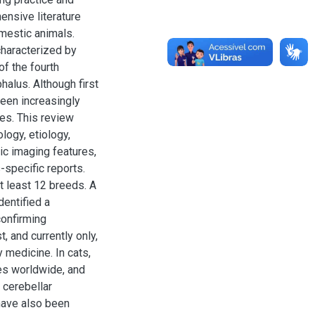
ensive literature
mestic animals.
characterized by
of the fourth
halus. Although first
een increasingly
es. This review
logy, etiology,
tic imaging features,
-specific reports.
t least 12 breeds. A
dentified a
confirming
, and currently only,
 medicine. In cats,
es worldwide, and
 cerebellar
have also been