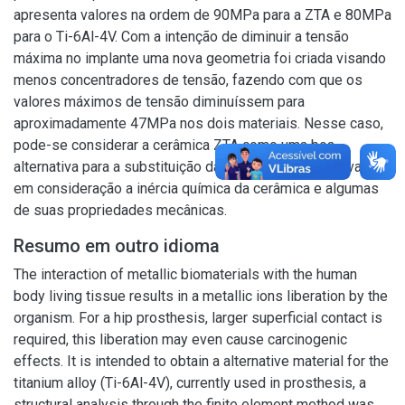
apresenta valores na ordem de 90MPa para a ZTA e 80MPa
para o Ti-6Al-4V. Com a intenção de diminuir a tensão
máxima no implante uma nova geometria foi criada visando
menos concentradores de tensão, fazendo com que os
valores máximos de tensão diminuíssem para
aproximadamente 47MPa nos dois materiais. Nesse caso,
pode-se considerar a cerâmica ZTA como uma boa
alternativa para a substituição da liga de Ti-6Al-4V, levando
em consideração a inércia química da cerâmica e algumas
de suas propriedades mecânicas.
Resumo em outro idioma
The interaction of metallic biomaterials with the human
body living tissue results in a metallic ions liberation by the
organism. For a hip prosthesis, larger superficial contact is
required, this liberation may even cause carcinogenic
effects. It is intended to obtain a alternative material for the
titanium alloy (Ti-6Al-4V), currently used in prosthesis, a
structural analysis through the finite element method was