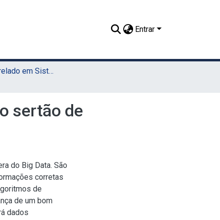
Entrar
TCC - Bacharelado em Sistemas da Informação (Sede)
o sertão de
ra do Big Data. São
formações corretas
lgoritmos de
iança de um bom
rá dados