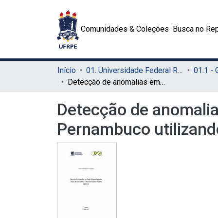
Comunidades & Coleções
Busca no Rep
Início
01. Universidade Federal Rural de Pernambuco - UFRPE (Sede)
01.1 -
Detecção de anomalias em dados meteorológicos do sertão de Pernambuco utilizando Isolation Forest e DBSCAN
Detecção de anomalia
Pernambuco utilizand