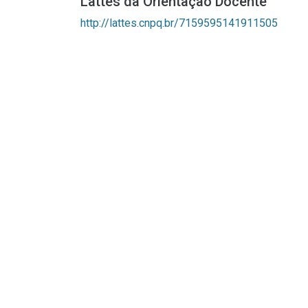
Lattes da Orientação Docente
http://lattes.cnpq.br/7159595141911505