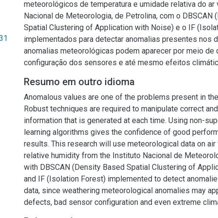
meteorológicos de temperatura e umidade relativa do ar v
Nacional de Meteorologia, de Petrolina, com o DBSCAN 
Spatial Clustering of Application with Noise) e o IF (Isola
.31
implementados para detectar anomalias presentes nos d
anomalias meteorológicas podem aparecer por meio de 
configuração dos sensores e até mesmo efeitos climáti
Resumo em outro idioma
Anomalous values are one of the problems present in the
Robust techniques are required to manipulate correct and
information that is generated at each time. Using non-su
learning algorithms gives the confidence of good performa
results. This research will use meteorological data on ai
relative humidity from the Instituto Nacional de Meteorolo
with DBSCAN (Density Based Spatial Clustering of Applic
and IF (Isolation Forest) implemented to detect anomalie
data, since weathering meteorological anomalies may ap
defects, bad sensor configuration and even extreme clim