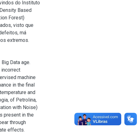
indos do Instituto
(Density Based
tion Forest)
ados, visto que
defeitos, má
cos extremos.
 Big Data age.
 incorrect
pervised machine
nce in the final
r temperature and
gia, of Petrolina,
ation with Noise)
s present in the
pear through
ate effects.