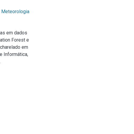
;
Meteorologia
ias em dados
ation Forest e
acharelado em
 Informática,
.