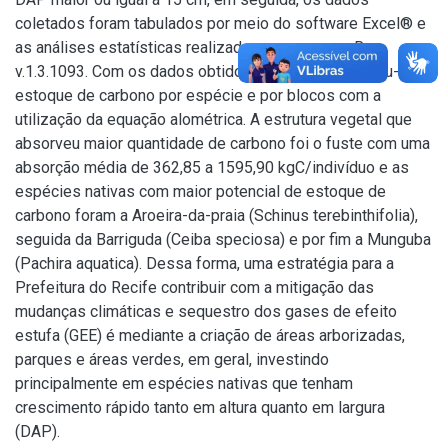
coletados foram tabulados por meio do software Excel® e
as análises estatísticas realizadas no programa R.
v.1.3.1093. Com os dados obtidos em campo, estimou-se o
estoque de carbono por espécie e por blocos com a
utilização da equação alométrica. A estrutura vegetal que
absorveu maior quantidade de carbono foi o fuste com uma
absorção média de 362,85 a 1595,90 kgC/indivíduo e as
espécies nativas com maior potencial de estoque de
carbono foram a Aroeira-da-praia (Schinus terebinthifolia),
seguida da Barriguda (Ceiba speciosa) e por fim a Munguba
(Pachira aquatica). Dessa forma, uma estratégia para a
Prefeitura do Recife contribuir com a mitigação das
mudanças climáticas e sequestro dos gases de efeito
estufa (GEE) é mediante a criação de áreas arborizadas,
parques e áreas verdes, em geral, investindo
principalmente em espécies nativas que tenham
crescimento rápido tanto em altura quanto em largura
(DAP).