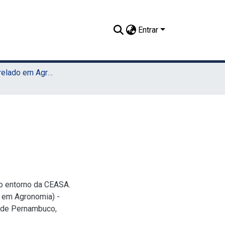
Entrar
TCC - Bacharelado em Agronomia (Sede)
no entorno da CEASA.
o em Agronomia) -
l de Pernambuco,