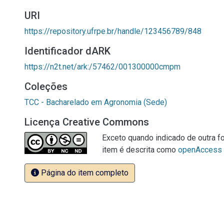
URI
https://repository.ufrpe.br/handle/123456789/848
Identificador dARK
https://n2t.net/ark:/57462/001300000cmpm
Coleções
TCC - Bacharelado em Agronomia (Sede)
Licença Creative Commons
Exceto quando indicado de outra fo
item é descrita como
openAccess
Página do item completo