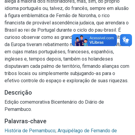
alega a maioria dos historiadores, mas, sim, do próprio
idioma português ou, talvez, do francês, sempre em alusão
à figura emblemática de Fernão de Noronha, o rico
financista de provável ascendência judaica, que arrendara o
Brasil ao rei de Portugal durante o ciclo do pau-brasil. É
curioso observar como as grandes contendas geopolíticas
da Europa tiveram rebatimento nos confins do Novo Mundo,
em cujas matas portuguêses, franceses, espanhóis,
ingleses e, tempos depois, também os holandeses
disputavam cada palmo de território, firmando alianças com
tribos locais ou simplesmente subjugando-as para o
efetivo controle do espaço e exploração de suas riquezas.
Descrição
Edição comemorativa Bicentenário do Diário de
Pernambuco.
Palavras-chave
História de Pernambuco
;
Arquipélago de Fernando de