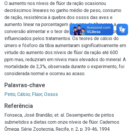
O aumento nos níveis de flúor da ração ocasionou
decréscimos lineares no ganho médio de peso, consumo
de ração, resistência à quebra dos ossos das aves e
aumento linear na porcentagem de cinza da tíbia mas a
conversão alimentar e o teor de cinza do úmero não foram
influenciados pelos tratamentos. Os teores de cálcio do
úmero e fósforo da tíbia aumentaram significativamente em
virtude do aumento dos níveis de flúor da ração até 600
ppm mas, reduziram em níveis mais elevados do mineral. A
mortalidade de 2,3%, observada durante o experimento, foi
considerada normal e ocorreu ao acaso.
Palavras-chave
Pinto
;
Cálcio
;
Flúor
;
Ossos
Referência
Fonseca, José Brandão; et. al. Desempenho de pintos
submetidos a dietas com onze níveis de flúor. Cadernos
Ômega. Série Zootecnia, Recife, n. 2, p. 39-46, 1994.