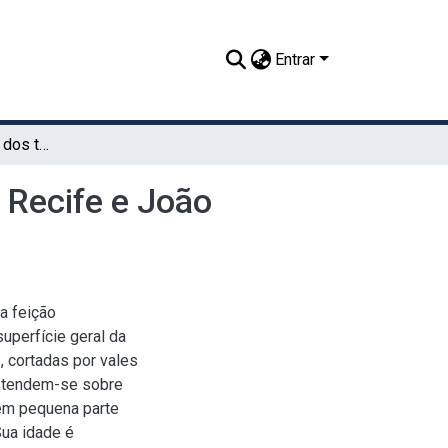
Entrar
Aspectos ambientais dos tabuleiros costeiros entre Recife e João Pessoa
 Recife e João
a feição
uperfície geral da
, cortadas por vales
 Estendem-se sobre
 em pequena parte
Sua idade é