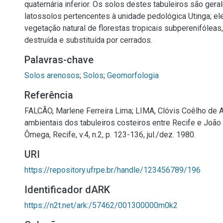
quaternária inferior. Os solos destes tabuleiros são ger
latossolos pertencentes à unidade pedológica Utinga; e
vegetação natural de florestas tropicais subperenifóleas,
destruída e substituída por cerrados.
Palavras-chave
Solos arenosos
;
Solos
;
Geomorfologia
Referência
FALCÃO, Marlene Ferreira Lima; LIMA, Clóvis Coêlho de 
ambientais dos tabuleiros costeiros entre Recife e Joã
Ômega, Recife, v.4, n.2, p. 123-136, jul./dez. 1980.
URI
https://repository.ufrpe.br/handle/123456789/196
Identificador dARK
https://n2t.net/ark:/57462/001300000m0k2