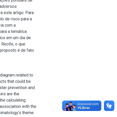
ações pontuais de
 adversos
 este artigo. Para
ulo de risco para a
ia com a
para a temática
dos em um dia de
 Recife, o que
proposto é de fato
 diagram related to
acts that could be
ster prevention and
ins are the
the calculating
association with the
limatology’s theme.