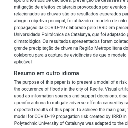
apoio a tomada de decisões, prevenção de desastres e 
mitigação de efeitos colaterais provocados por eventos
relacionados às chuvas são os resultados esperados para
atingir o objetivo principal, foi utilizado o modelo de cálc
propagação da COVID-19 elaborado pelo IRRD em parcer
Universidade Politécnica da Catalunya, que foi adaptado 
climatológica. Os resultados apresentados foram coleta
grande precipitação de chuva na Região Metropolitana do
colaborou para a captura de evidências de que o modelo 
aplicável.
Resumo em outro idioma
The purpose of this paper is to present a model of a risk
the occurrence of floods in the city of Recife. Visual artif
used as information sources and support decisions, disa
specific actions to mitigate adverse effects caused by ra
expected results of this paper. To achieve the main goal, 
model for COVID-19 propagation risk created by IRRD in 
Polytechnic University of Catalunya was adapted to the c