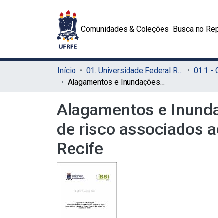
Comunidades & Coleções
Busca no Rep
Início
01. Universidade Federal Rural de Pernambuco - UFRPE (Sede)
01.1 -
Alagamentos e Inundações - Uso de visualização geométrica para análise de risco associados ao volume de chuva e altura das marés na cidade do Recife
Alagamentos e Inundaç
de risco associados a
Recife