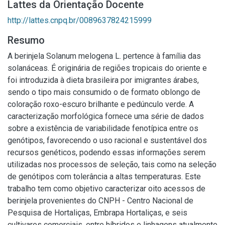
Lattes da Orientação Docente
http://lattes.cnpq.br/0089637824215999
Resumo
A berinjela Solanum melogena L. pertence à família das
solanáceas. É originária de regiões tropicais do oriente e
foi introduzida à dieta brasileira por imigrantes árabes,
sendo o tipo mais consumido o de formato oblongo de
coloração roxo-escuro brilhante e pedúnculo verde. A
caracterização morfológica fornece uma série de dados
sobre a existência de variabilidade fenotípica entre os
genótipos, favorecendo o uso racional e sustentável dos
recursos genéticos, podendo essas informações serem
utilizadas nos processos de seleção, tais como na seleção
de genótipos com tolerância a altas temperaturas. Este
trabalho tem como objetivo caracterizar oito acessos de
berinjela provenientes do CNPH - Centro Nacional de
Pesquisa de Hortaliças, Embrapa Hortaliças, e seis
cultivares comerciais, entre híbridos e linhagens atualmente