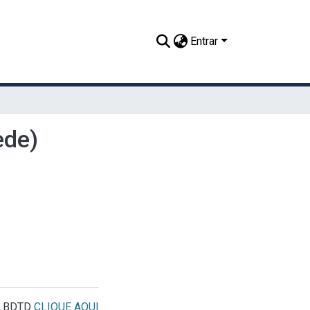
Entrar
ede)
a BDTD
CLIQUE AQUI