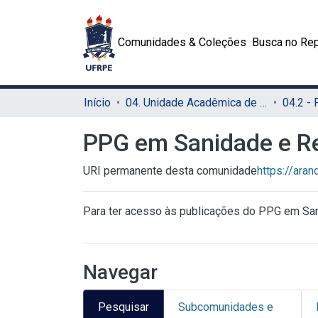
Comunidades & Coleções
Busca no Rep
Início
04. Unidade Acadêmica de Garanhuns (UAG)
04.2 -
PPG em Sanidade e R
URI permanente desta comunidade
https://ara
Para ter acesso às publicações do PPG em S
Navegar
Pesquisar
Subcomunidades e