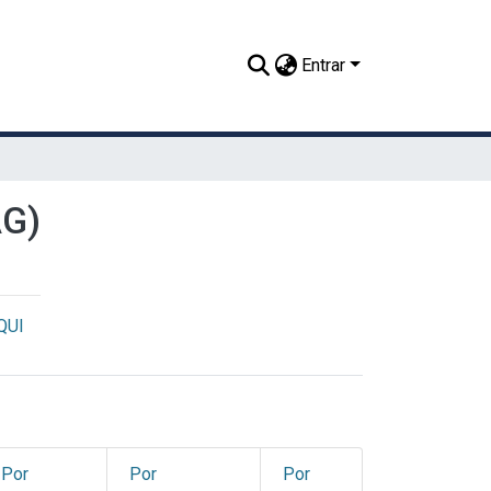
Entrar
AG)
QUI
Por
Por
Por