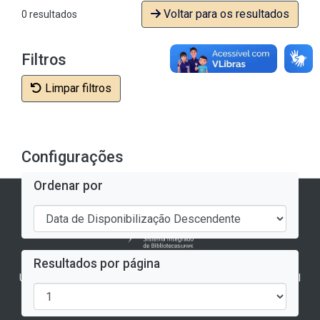
Voltar para os resultados
0 resultados
Filtros
Limpar filtros
Configurações
Ordenar por
Arandu - Repositório Institucional da UFRPE
Resultados por página
Universidade Federal Rural de Pernambuco - Biblioteca Central
Rua Dom Manuel de Medeiros, s/n, Dois Irmãos
CEP: 52171-900 - Recife/PE