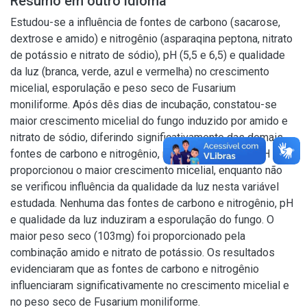
Resumo em outro idioma
Estudou-se a influência de fontes de carbono (sacarose,
dextrose e amido) e nitrogênio (asparaqina peptona, nitrato
de potássio e nitrato de sódio), pH (5,5 e 6,5) e qualidade
da luz (branca, verde, azul e vermelha) no crescimento
micelial, esporulação e peso seco de Fusarium
moniliforme. Após dês dias de incubação, constatou-se
maior crescimento micelial do fungo induzido por amido e
nitrato de sódio, diferindo significativamente das demais
fontes de carbono e nitrogênio, respectivamente O pH 5,5
proporcionou o maior crescimento micelial, enquanto não
se verificou influência da qualidade da luz nesta variável
estudada. Nenhuma das fontes de carbono e nitrogênio, pH
e qualidade da luz induziram a esporulação do fungo. O
maior peso seco (103mg) foi proporcionado pela
combinação amido e nitrato de potássio. Os resultados
evidenciaram que as fontes de carbono e nitrogênio
influenciaram significativamente no crescimento micelial e
no peso seco de Fusarium moniliforme.