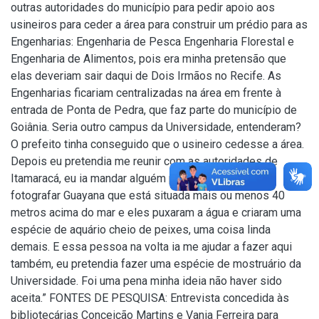
outras autoridades do município para pedir apoio aos
usineiros para ceder a área para construir um prédio para as
Engenharias: Engenharia de Pesca Engenharia Florestal e
Engenharia de Alimentos, pois era minha pretensão que
elas deveriam sair daqui de Dois Irmãos no Recife. As
Engenharias ficariam centralizadas na área em frente à
entrada de Ponta de Pedra, que faz parte do município de
Goiânia. Seria outro campus da Universidade, entenderam?
O prefeito tinha conseguido que o usineiro cedesse a área.
Depois eu pretendia me reunir com as autoridades de
Itamaracá, eu ia mandar alguém para o México para
fotografar Guayana que está situada mais ou menos 40
metros acima do mar e eles puxaram a água e criaram uma
espécie de aquário cheio de peixes, uma coisa linda
demais. E essa pessoa na volta ia me ajudar a fazer aqui
também, eu pretendia fazer uma espécie de mostruário da
Universidade. Foi uma pena minha ideia não haver sido
aceita.” FONTES DE PESQUISA: Entrevista concedida às
bibliotecárias Conceição Martins e Vania Ferreira para