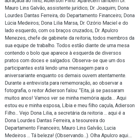
abraçada ao filho, Adierson Filho. Aparecem também Dr.
Mauro Lins Galvão, assistente jurídico; Dr. Joaquim; Dona
Lourdes Dantas Ferreira, do Departamento Financeiro; Dona
Lúcia Medeiros; Dona Lilia Marsa, Dr. Ozório Maciel e do
lado esquerdo, com os braços cruzados, Dr. Apulcro
Menezes, chefe de gabinete da reitoria, todos membros da
sua equipe de trabalho. Todos estão diante de uma mesa
contendo o bolo que aparece à esquerda de diversos
pratos com doces e salgados. Observa-se que um dos
participantes está lendo uma mensagem para o
aniversariante enquanto os demais ouvem atentamente.
Durante a entrevista para rememoração, ao observar a
fotografia, o reitor Adierson falou: “Eita, já se passaram
muitos anos! Vamos ver se minha memória ajuda.... Aqui
estou eu e minha esposa, Líbia e meu filho caçula, Adierson
Filho... Vejo Dona Lilia, a secretária da reitoria ... aqui é a
Dona Lourdes Dantas Ferreira, a tesoureira do
Departamento Financeiro; Mauro Lins Galvão; Lucia
Medeiros ... Tá beleza! (Observando…). Olha Apulcro aqui....