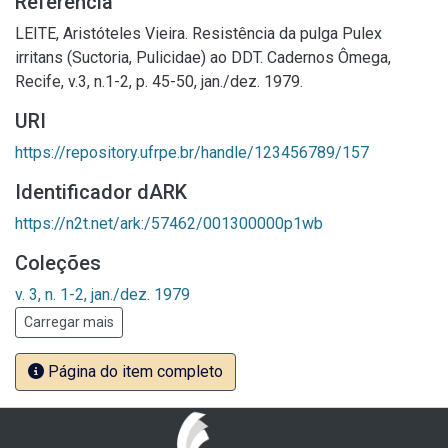
Referência
LEITE, Aristóteles Vieira. Resistência da pulga Pulex
irritans (Suctoria, Pulicidae) ao DDT. Cadernos Ômega,
Recife, v.3, n.1-2, p. 45-50, jan./dez. 1979.
URI
https://repository.ufrpe.br/handle/123456789/157
Identificador dARK
https://n2t.net/ark:/57462/001300000p1wb
Coleções
v. 3, n. 1-2, jan./dez. 1979
Carregar mais
Página do item completo