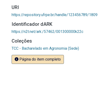
URI
https://repository.ufrpe.br/handle/123456789/1809
Identificador dARK
https://n2t.net/ark:/57462/001300000k22c
Coleções
TCC - Bacharelado em Agronomia (Sede)
Página do item completo