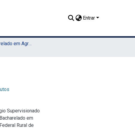
Entrar
TCC - Bacharelado em Agronomia (Sede)
dutos
gio Supervisionado
 (Bacharelado em
Federal Rural de