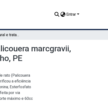
Entrar
Intoxicação natural e tratamento da erva de rato (Palicouera marcgravii, St. Hil.), em bovino (Bos indicus) Guzerá, em Paudalho, PE
licouera marcgravii,
lho, PE
de rato (Palicouera
rificou a eficiência
onina; Esterfosfato
feita por via
porte máximo e 60cc