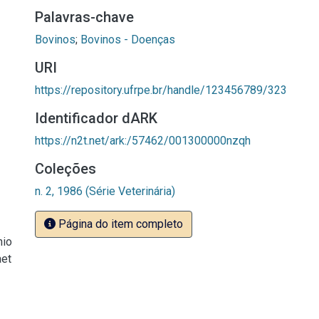
Palavras-chave
Bovinos
;
Bovinos - Doenças
URI
https://repository.ufrpe.br/handle/123456789/323
Identificador dARK
https://n2t.net/ark:/57462/001300000nzqh
Coleções
n. 2, 1986 (Série Veterinária)
Página do item completo
nio
aet