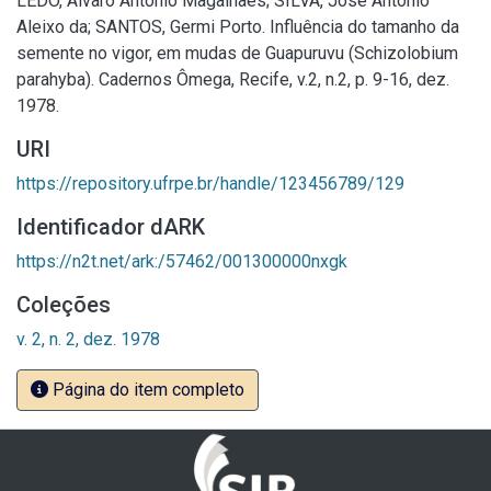
LÊDO, Álvaro Antônio Magalhães; SILVA, José Antônio
Aleixo da; SANTOS, Germi Porto. Influência do tamanho da
semente no vigor, em mudas de Guapuruvu (Schizolobium
parahyba). Cadernos Ômega, Recife, v.2, n.2, p. 9-16, dez.
1978.
URI
https://repository.ufrpe.br/handle/123456789/129
Identificador dARK
https://n2t.net/ark:/57462/001300000nxgk
Coleções
v. 2, n. 2, dez. 1978
Página do item completo