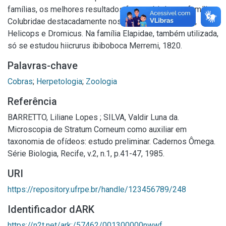
famílias, os melhores resultados foram obitdos na família
Colubridae destacadamente nos gêneros Drymoluber,
Helicops e Dromicus. Na família Elapidae, também utilizada,
só se estudou hiicrurus ibiboboca Merremi, 1820.
Palavras-chave
Cobras
;
Herpetologia
;
Zoologia
Referência
BARRETTO, Liliane Lopes ; SILVA, Valdir Luna da.
Microscopia de Stratum Corneum como auxiliar em
taxonomia de ofídeos: estudo preliminar. Cadernos Ômega.
Série Biologia, Recife, v.2, n.1, p.41-47, 1985.
URI
https://repository.ufrpe.br/handle/123456789/248
Identificador dARK
https://n2t.net/ark:/57462/001300000nwwf