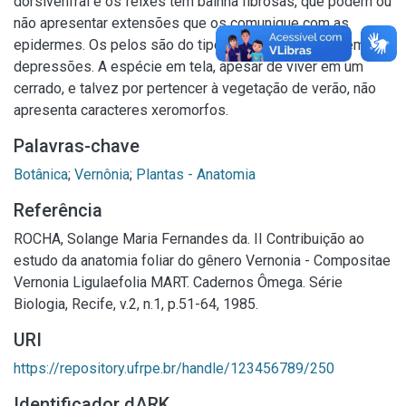
dorsivenfral e os feixes tem bainha fibrosas, que podem ou
não apresentar extensões que os comunique com as
epidermes. Os pelos são do tipo glandular, alojados em
depressões. A espécie em tela, apesar de viver em um
cerrado, e talvez por pertencer à vegetação de verão, não
apresenta caracteres xeromorfos.
Palavras-chave
Botânica
;
Vernônia
;
Plantas - Anatomia
Referência
ROCHA, Solange Maria Fernandes da. II Contribuição ao
estudo da anatomia foliar do gênero Vernonia - Compositae
Vernonia Ligulaefolia MART. Cadernos Ômega. Série
Biologia, Recife, v.2, n.1, p.51-64, 1985.
URI
https://repository.ufrpe.br/handle/123456789/250
Identificador dARK