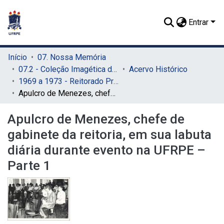
Entrar
Início
07. Nossa Memória
07.2 - Coleção Imagética do SIB
Acervo Histórico
1969 a 1973 - Reitorado Prof. Adierson Erasmo de Azevedo
Apulcro de Menezes, chefe de gabinete da reitoria, em sua labuta diária durante evento na UFRPE – Parte 1
Apulcro de Menezes, chefe de
gabinete da reitoria, em sua labuta
diária durante evento na UFRPE –
Parte 1