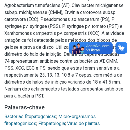
Agrobacterium tumefaciens (AT), Clavibacter michiganense
subsp. michiganense (CMM), Erwinia carotovora subsp.
carotovora (ECC). Pseudomonas solanacearum (PS), P.
syringae pv. syringae (PSS). P. syringae pv. tomato (PST) e
Xanthomonas campestris pv. campestris (XCC). A atividade
antagônica foi detectada pelos métodos dos blocos de
gelose e prova de disco. Utilizando-se como parâmetro o
diâmetro do halo de inibição. Dentre as cepas estudadas.
74 apresentaram antibiose contra as bactérias AT, CMM,
PSS, XCC, ECC e PS, sendo que estas foram sensíveis a
respectivamente 23, 13, 13, 10.8 e 7 cepas, com média de
diâmetros de halos de inibiçao variando de 18 a 41,5 mm.
Nenhum dos actinomicetos testados apresentou antibiose
para a bactéria PST.
Palavras-chave
Bactérias fitopatogênicas
;
Micro-organismos
fitopatogênicos
;
Fitopatologia
;
Vírus de plantas