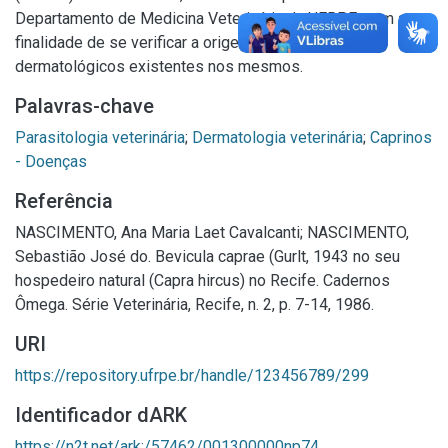
Departamento de Medicina Veterinária da UFRPE. com a
finalidade de se verificar a origem dos transtornos
dermatológicos existentes nos mesmos.
Palavras-chave
Parasitologia veterinária
;
Dermatologia veterinária
;
Caprinos
- Doenças
Referência
NASCIMENTO, Ana Maria Laet Cavalcanti; NASCIMENTO,
Sebastião José do. Bevicula caprae (Gurlt, 1943 no seu
hospedeiro natural (Capra hircus) no Recife. Cadernos
Ômega. Série Veterinária, Recife, n. 2, p. 7-14, 1986.
URI
https://repository.ufrpe.br/handle/123456789/299
Identificador dARK
https://n2t.net/ark:/57462/001300000np74