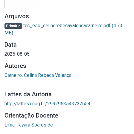
Arquivos
tcc_eso_celinerebecavalencacarneiro.pdf
(4.73
Primário
MB)
Data
2025-08-05
Autores
Carneiro, Celina Rebeca Valença
Lattes da Autoria
http://lattes.cnpq.br/2992963543722654
Orientação Docente
Lima, Tayara Soares de