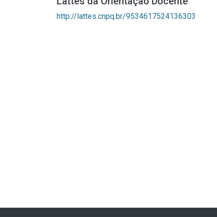
Lattes da Orientação Docente
http://lattes.cnpq.br/9534617524136303