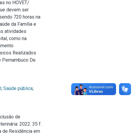
adas no HOVET/
que devem ser
 sendo 720 horas na
aúde da Família e
as atividades
ital, como na
tamento
sicos Realizados
 De Pernambuco De
l
;
Saúde pública
;
nclusão de
rinária. 2022. 35 f.
a de Residência em