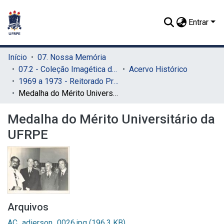
Entrar
Início
07. Nossa Memória
07.2 - Coleção Imagética do SIB
Acervo Histórico
1969 a 1973 - Reitorado Prof. Adierson Erasmo de Azevedo
Medalha do Mérito Universitário da UFRPE
Medalha do Mérito Universitário da
UFRPE
Arquivos
AC_adierson_0026.jpg
(196.3 KB)