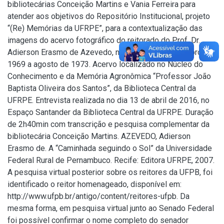
bibliotecárias Conceição Martins e Vania Ferreira para
atender aos objetivos do Repositório Institucional, projeto
“(Re) Memórias da UFRPE”, para a contextualização das
imagens do acervo fotográfico do reitorado do Prof. Dr.
Adierson Erasmo de Azevedo, no período de dezembro de
1969 a agosto de 1973. Acervo localizado no Núcleo do
Conhecimento e da Memória Agronômica “Professor João
Baptista Oliveira dos Santos”, da Biblioteca Central da
UFRPE. Entrevista realizada no dia 13 de abril de 2016, no
Espaço Santander da Biblioteca Central da UFRPE. Duração
de 2h40min com transcrição e pesquisa complementar da
bibliotecária Conceição Martins. AZEVEDO, Adierson
Erasmo de. A “Caminhada seguindo o Sol” da Universidade
Federal Rural de Pernambuco. Recife: Editora UFRPE, 2007.
A pesquisa virtual posterior sobre os reitores da UFPB, foi
identificado o reitor homenageado, disponível em:
http://www.ufpb.br/antigo/content/reitores-ufpb. Da
mesma forma, em pesquisa virtual junto ao Senado Federal
foi possível confirmar o nome completo do senador