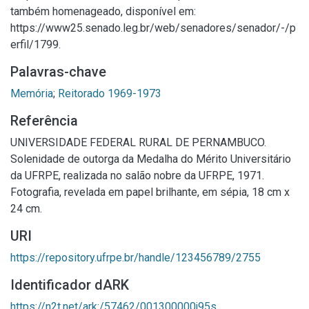
também homenageado, disponível em:
https://www25.senado.leg.br/web/senadores/senador/-/p
erfil/1799.
Palavras-chave
Memória
;
Reitorado 1969-1973
Referência
UNIVERSIDADE FEDERAL RURAL DE PERNAMBUCO.
Solenidade de outorga da Medalha do Mérito Universitário
da UFRPE, realizada no salão nobre da UFRPE, 1971.
Fotografia, revelada em papel brilhante, em sépia, 18 cm x
24 cm.
URI
https://repository.ufrpe.br/handle/123456789/2755
Identificador dARK
https://n2t.net/ark:/57462/001300000j95s