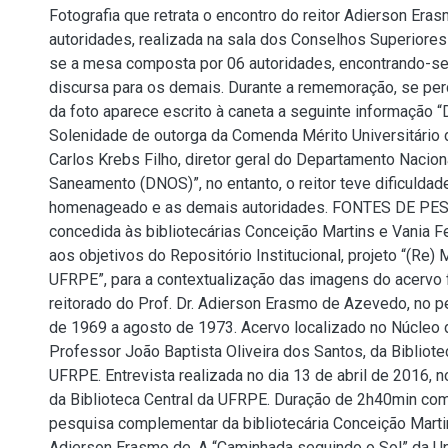
Fotografia que retrata o encontro do reitor Adierson E
autoridades, realizada na sala dos Conselhos Superiore
se a mesa composta por 06 autoridades, encontrando-se d
discursa para os demais. Durante a rememoração, se pe
da foto aparece escrito à caneta a seguinte informação 
Solenidade de outorga da Comenda Mérito Universitário 
Carlos Krebs Filho, diretor geral do Departamento Nacio
Saneamento (DNOS)”, no entanto, o reitor teve dificuldade
homenageado e as demais autoridades. FONTES DE PESQ
concedida às bibliotecárias Conceição Martins e Vania Fe
aos objetivos do Repositório Institucional, projeto “(Re)
UFRPE”, para a contextualização das imagens do acervo 
reitorado do Prof. Dr. Adierson Erasmo de Azevedo, no 
de 1969 a agosto de 1973. Acervo localizado no Núcleo
Professor João Baptista Oliveira dos Santos, da Bibliote
UFRPE. Entrevista realizada no dia 13 de abril de 2016, 
da Biblioteca Central da UFRPE. Duração de 2h40min com
pesquisa complementar da bibliotecária Conceição Mart
Adierson Erasmo de. A “Caminhada seguindo o Sol” da U