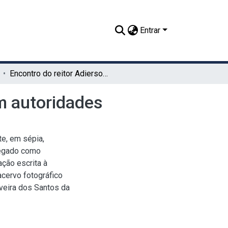
Entrar
Encontro do reitor Adierson Erasmo de Azevedo com autoridades
m autoridades
te, em sépia,
regado como
ação escrita à
acervo fotográfico
veira dos Santos da