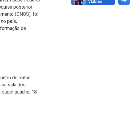
squisa posterior
amento (DNOS), foi
no país,
Informação de
tro do reitor
 na sala dos
 papel guache, 18