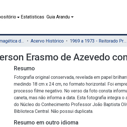
ositório
Estatísticas
Guia Arandu
07.2 - Coleção Imagética do SIB
Acervo Histórico
1969 a 1973 - Reitorado Prof. Adierson Erasmo de Azevedo
dierson Erasmo de Azevedo co
Resumo
Fotografia original conservada, revelada em papel brilhan
medindo 18 cm x 24 cm, no formato horizontal. Foi emp
processo filme negativo. No verso da foto consta inform
caneta, mas não informa a data. Esta fotografia integra o 
do Núcleo do Conhecimento Professor João Baptista Oli
Biblioteca Central. Não possui duplicata.
Resumo em outro idioma