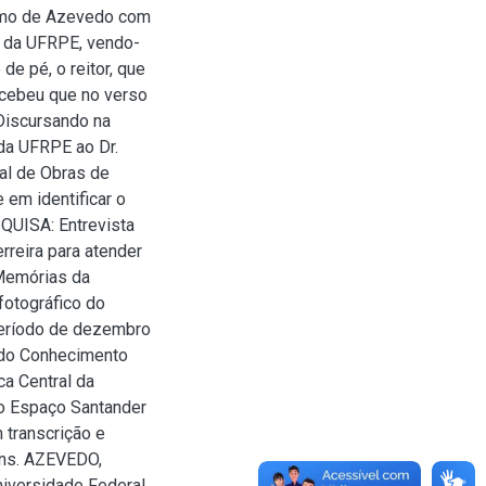
rasmo de Azevedo com
s da UFRPE, vendo-
e pé, o reitor, que
rcebeu que no verso
“Discursando na
da UFRPE ao Dr.
nal de Obras de
 em identificar o
UISA: Entrevista
rreira para atender
 Memórias da
fotográfico do
período de dezembro
 do Conhecimento
ca Central da
no Espaço Santander
 transcrição e
ins. AZEVEDO,
niversidade Federal