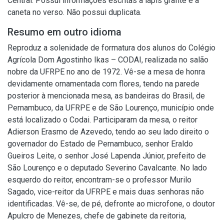
Central. Possui informações escritas à lápis grafite e a
caneta no verso. Não possui duplicata.
Resumo em outro idioma
Reproduz a solenidade de formatura dos alunos do Colégio
Agrícola Dom Agostinho Ikas – CODAI, realizada no salão
nobre da UFRPE no ano de 1972. Vê-se a mesa de honra
devidamente ornamentada com flores, tendo na parede
posterior à mencionada mesa, as bandeiras do Brasil, de
Pernambuco, da UFRPE e de São Lourenço, município onde
está localizado o Codai. Participaram da mesa, o reitor
Adierson Erasmo de Azevedo, tendo ao seu lado direito o
governador do Estado de Pernambuco, senhor Eraldo
Gueiros Leite, o senhor José Lapenda Júnior, prefeito de
São Lourenço e o deputado Severino Cavalcante. No lado
esquerdo do reitor, encontram-se o professor Murilo
Sagado, vice-reitor da UFRPE e mais duas senhoras não
identificadas. Vê-se, de pé, defronte ao microfone, o doutor
Apulcro de Menezes, chefe de gabinete da reitoria,