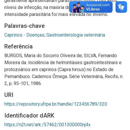
geralmente apresentavam parasitismo misto, com altos
níveis de infecção, na maioria dos casos, e que a
intensidade parasitária foi mais elevada no inverno.
Palavras-chave
Caprinos - Doenças
;
Gastroenterologia veterinária
Referência
BURGOS, Maria do Socorro Oliveira de; SILVA, Fernando
Moreira da. Incidência de helmintíases gastrointestinais e
protozoários em caprinos (Capra hircus) no Estado de
Pernambuco. Cadernos Ômega. Série Veterinária, Recife, n.
2, p. 95-101, 1986.
URI
https://repository.ufrpe.br/handle/123456789/320
Identificador dARK
https://n2t.net/ark:/57462/001300000nj4x