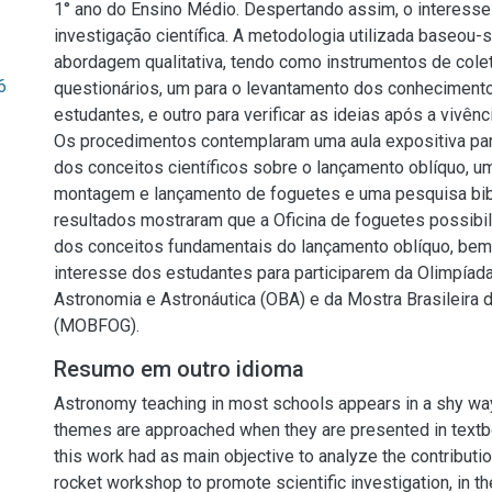
1° ano do Ensino Médio. Despertando assim, o interesse
investigação científica. A metodologia utilizada baseou
abordagem qualitativa, tendo como instrumentos de cole
6
questionários, um para o levantamento dos conheciment
estudantes, e outro para verificar as ideias após a vivênc
Os procedimentos contemplaram uma aula expositiva pa
dos conceitos científicos sobre o lançamento oblíquo, u
montagem e lançamento de foguetes e uma pesquisa bibl
resultados mostraram que a Oficina de foguetes possibi
dos conceitos fundamentais do lançamento oblíquo, be
interesse dos estudantes para participarem da Olimpíada
Astronomia e Astronáutica (OBA) e da Mostra Brasileira
(MOBFOG).
Resumo em outro idioma
Astronomy teaching in most schools appears in a shy way
themes are approached when they are presented in textb
this work had as main objective to analyze the contributi
rocket workshop to promote scientific investigation, in t