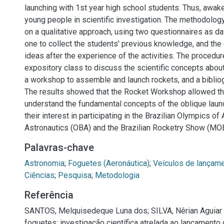
launching with 1st year high school students. Thus, awake
young people in scientific investigation. The methodolo
on a qualitative approach, using two questionnaires as dat
one to collect the students' previous knowledge, and the o
ideas after the experience of the activities. The procedu
expository class to discuss the scientific concepts about
a workshop to assemble and launch rockets, and a bibliog
The results showed that the Rocket Workshop allowed th
understand the fundamental concepts of the oblique lau
their interest in participating in the Brazilian Olympics o
Astronautics (OBA) and the Brazilian Rocketry Show (MO
Palavras-chave
Astronomia
;
Foguetes (Aeronáutica)
;
Veículos de lançame
Ciências
;
Pesquisa
;
Metodologia
Referência
SANTOS, Melquisedeque Luna dos; SILVA, Nêrian Aguiar d
foguetes: investigação científica atrelada ao lançamento o