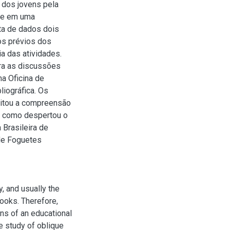
 dos jovens pela
-se em uma
ta de dados dois
os prévios dos
ia das atividades.
ra as discussões
ma Oficina de
iográfica. Os
litou a compreensão
m como despertou o
 Brasileira de
 de Foguetes
, and usually the
ooks. Therefore,
ons of an educational
he study of oblique