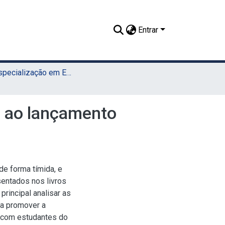
Entrar
TCC - Especialização em Ensino de Astronomia (UAEADTec)
da ao lançamento
de forma tímida, e
entados nos livros
principal analisar as
ra promover a
o com estudantes do