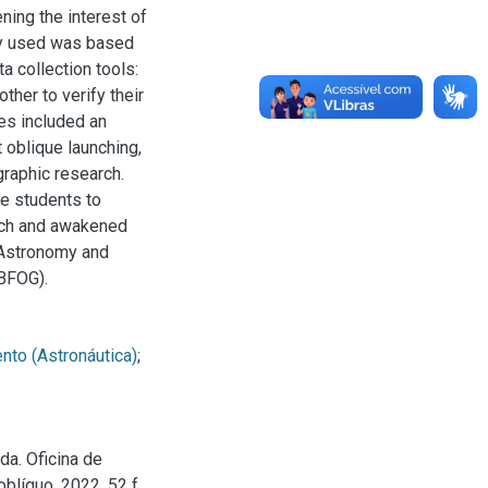
ning the interest of
gy used was based
a collection tools:
ther to verify their
res included an
 oblique launching,
raphic research.
e students to
nch and awakened
f Astronomy and
BFOG).
nto (Astronáutica)
;
a. Oficina de
blíquo. 2022. 52 f.