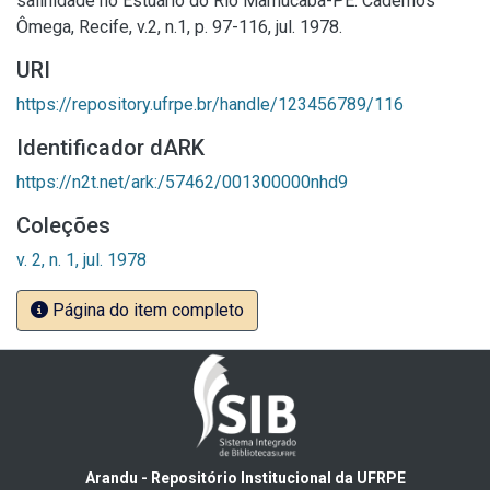
salinidade no Estuário do Rio Mamucaba-PE. Cadernos
Ômega, Recife, v.2, n.1, p. 97-116, jul. 1978.
URI
https://repository.ufrpe.br/handle/123456789/116
Identificador dARK
https://n2t.net/ark:/57462/001300000nhd9
Coleções
v. 2, n. 1, jul. 1978
Página do item completo
Arandu - Repositório Institucional da UFRPE