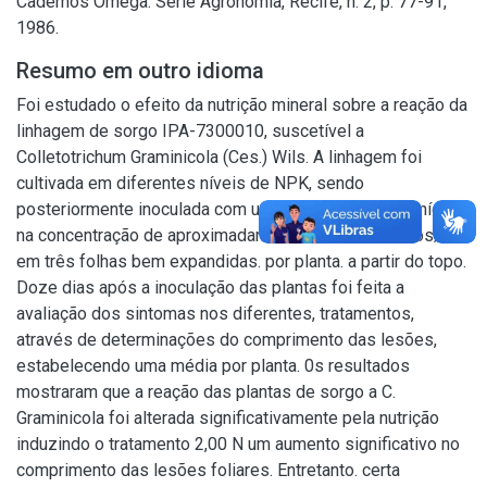
Cadernos Ômega. Série Agronomia, Recife, n. 2, p. 77-91,
1986.
Resumo em outro idioma
Foi estudado o efeito da nutrição mineral sobre a reação da
linhagem de sorgo IPA-7300010, suscetível a
Colletotrichum Graminicola (Ces.) Wils. A linhagem foi
cultivada em diferentes níveis de NPK, sendo
posteriormente inoculada com uma suspensão de conídios,
na concentração de aproximadamente 2 x 105 conídios/ml,
em três folhas bem expandidas. por planta. a partir do topo.
Doze dias após a inoculação das plantas foi feita a
avaliação dos sintomas nos diferentes, tratamentos,
através de determinações do comprimento das lesões,
estabelecendo uma média por planta. 0s resultados
mostraram que a reação das plantas de sorgo a C.
Graminicola foi alterada significativamente pela nutrição
induzindo o tratamento 2,00 N um aumento significativo no
comprimento das lesões foliares. Entretanto. certa