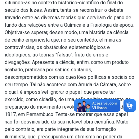
situando-as no contexto histórico-científico do final do
século das luzes. Assim, tenta-se reconstruir o debate
travado entre as diversas teorias que serviram de pano de
fundo das relações entre a Química e a Fisiologia da época.
Objetiva-se superar, desse modo, uma história da ciência
de cunho empiricista que, no seu conteúdo, elimina as
controvérsias, os obstáculos epistemológicos e
ideológicos, as teorias "falsas": fruto de erros e
divagações. Apresenta a ciência, enfim, como um produto
acabado, praticada por sábios solitários,
descomprometidos com as questões políticas e sociais do
seu tempo. Tal não acontece com Arruda da Câmara, sobre
o qual, é impossível ignorar o papel, que parece ter
exercido, como cidadão, de uma ação política marcante, na
preparação do movimento revolucionário republicano de
1817, em Pernambuco. Tenta-se mostrar que esse papel
não foi desvinculado da sua notável obra científica. Muito
pelo contrário, era parte integrante da sua formação
iluminista, que, pressupunha um otimismo no poder da