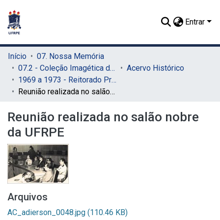
Entrar
Início
07. Nossa Memória
07.2 - Coleção Imagética do SIB
Acervo Histórico
1969 a 1973 - Reitorado Prof. Adierson Erasmo de Azevedo
Reunião realizada no salão nobre da UFRPE
Reunião realizada no salão nobre
da UFRPE
Arquivos
AC_adierson_0048.jpg
(110.46 KB)