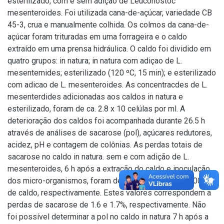
esterilizado, com e sem adição de Leuconostoc
mesenteroides. Foi utilizada cana-de-açúcar, variedade CB
45-3, crua e manualmente colhida. Os colmos da cana-de-
açúcar foram trituradas em uma forrageira e o caldo
extraído em uma prensa hidráulica. O caldo foi dividido em
quatro grupos: in natura; in natura com adiçao de L.
mesentemides; esterilizado (120 ºC, 15 min); e esterilizado
com adicao de L. mesenteroides. As concentracdes de L.
mesenterdides adicionadas aos caldos in natura e
esterilizado, foram de ca. 2.8 x 10 celúlas por ml. A
deterioração dos caldos foi acompanhada durante 26.5 h
através de análises de sacarose (pol), açúcares redutores,
acidez, pH e contagem de colônias. As perdas totais de
sacarose no caldo in natura. sem e com adição de L.
mesenteroides, 6 h após a extração do caldo e inoculação
dos micro-organismos, foram de 0.20 e 0.24 kg por 100 kg
de caldo, respectivamente. Estes valores correspondem a
perdas de sacarose de 1.6 e 1.7%, respectivamente. Não
foi possível determinar a pol no caldo in natura 7 h após a