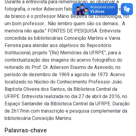
Durante a entrevista para rememoração, ao observar a
fotografia, o reitor Adierson falou: “Esse aqui que aparece
de branco é o professor Mário Bezerra da Entomologia, foi
um bom professor... Não lembro quem são os demais... A
memória não ajuda.” FONTES DE PESQUISA: Entrevista
concedida às bibliotecárias Conceição Martins e Vania
Ferreira para atender aos objetivos do Repositório
Institucional, projeto “(Re) Memórias da UFRPE”, para a
contextualização das imagens do acervo fotográfico do
reitorado do Prof. Dr. Adierson Erasmo de Azevedo, no
período de dezembro de 1969 a agosto de 1973. Acervo
localizado no Núcleo do Conhecimento Professor João
Baptista Oliveira dos Santos, da Biblioteca Central da
UFRPE. Entrevista realizada no dia 27 de abril de 2016, no
Espaço Santander da Biblioteca Central da UFRPE. Duração
de 2h17min com transcrição e pesquisa complementar da
bibliotecária Conceição Martins.
Palavras-chave