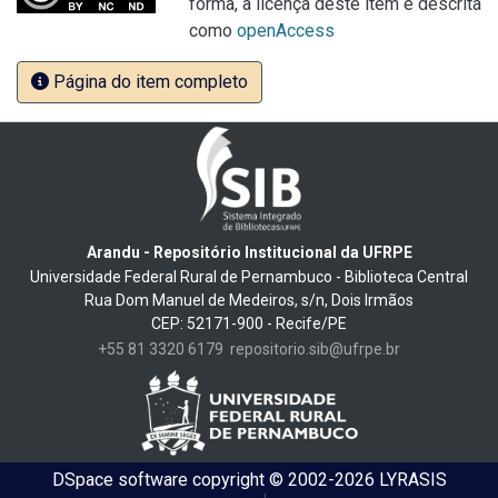
forma, a licença deste item é descrita
como
openAccess
Página do item completo
Arandu - Repositório Institucional da UFRPE
Universidade Federal Rural de Pernambuco - Biblioteca Central
Rua Dom Manuel de Medeiros, s/n, Dois Irmãos
CEP: 52171-900 - Recife/PE
+55 81 3320 6179
repositorio.sib@ufrpe.br
DSpace software
copyright © 2002-2026
LYRASIS