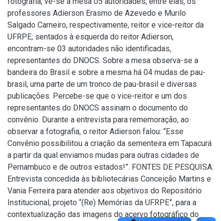
fotografia, vê-se à mesa 05 autoridades, entre elas, os
professores Adierson Erasmo de Azevedo e Murilo
Salgado Carneiro, respectivamente, reitor e vice-reitor da
UFRPE; sentados à esquerda do reitor Adierson,
encontram-se 03 autoridades não identificadas,
representantes do DNOCS. Sobre a mesa observa-se a
bandeira do Brasil e sobre a mesma há 04 mudas de pau-
brasil, uma parte de um tronco de pau-brasil e diversas
publicações. Percebe-se que o vice-reitor e um dos
representantes do DNOCS assinam o documento do
convênio. Durante a entrevista para rememoração, ao
observar a fotografia, o reitor Adierson falou: “Esse
Convênio possibilitou a criação da sementeira em Tapacurá
a partir da qual enviamos mudas para outras cidades de
Pernambuco e de outros estados!”. FONTES DE PESQUISA:
Entrevista concedida às bibliotecárias Conceição Martins e
Vania Ferreira para atender aos objetivos do Repositório
Institucional, projeto “(Re) Memórias da UFRPE”, para a
contextualização das imagens do acervo fotográfico do