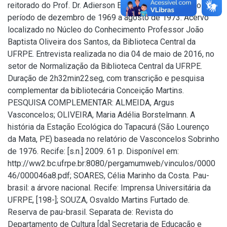
reitorado do Prof. Dr. Adierson Erasmo de Azevedo, no
período de dezembro de 1969 a agosto de 1973. Acervo
localizado no Núcleo do Conhecimento Professor João
Baptista Oliveira dos Santos, da Biblioteca Central da
UFRPE. Entrevista realizada no dia 04 de maio de 2016, no
setor de Normalização da Biblioteca Central da UFRPE.
Duração de 2h32min22seg, com transcrição e pesquisa
complementar da bibliotecária Conceição Martins.
PESQUISA COMPLEMENTAR: ALMEIDA, Argus
Vasconcelos; OLIVEIRA, Maria Adélia Borstelmann. A
história da Estação Ecológica do Tapacurá (São Lourenço
da Mata, PE) baseada no relatório de Vasconcelos Sobrinho
de 1976. Recife: [s.n.] 2009. 61 p. Disponível em:
http://ww2.bc.ufrpe.br:8080/pergamumweb/vinculos/0000
46/000046a8.pdf; SOARES, Célia Marinho da Costa. Pau-
brasil: a árvore nacional. Recife: Imprensa Universitária da
UFRPE, [198-]; SOUZA, Osvaldo Martins Furtado de.
Reserva de pau-brasil. Separata de: Revista do
Departamento de Cultura [da] Secretaria de Educação e