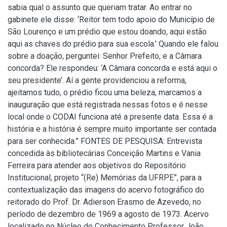
sabia qual o assunto que queriam tratar. Ao entrar no
gabinete ele disse: ‘Reitor tem todo apoio do Município de
São Lourenço e um prédio que estou doando, aqui estão
aqui as chaves do prédio para sua escola.’ Quando ele falou
sobre a doação, perguntei: Senhor Prefeito, e a Câmara
concorda? Ele respondeu: ‘A Câmara concorda e está aqui o
seu presidente’. Aí a gente providenciou a reforma,
ajeitamos tudo, o prédio ficou uma beleza, marcamos a
inauguração que está registrada nessas fotos e é nesse
local onde o CODAI funciona até a presente data. Essa é a
história e a história é sempre muito importante ser contada
para ser conhecida.” FONTES DE PESQUISA: Entrevista
concedida às bibliotecárias Conceição Martins e Vania
Ferreira para atender aos objetivos do Repositório
Institucional, projeto “(Re) Memórias da UFRPE”, para a
contextualização das imagens do acervo fotográfico do
reitorado do Prof. Dr. Adierson Erasmo de Azevedo, no
período de dezembro de 1969 a agosto de 1973. Acervo
localizado no Núcleo do Conhecimento Professor João