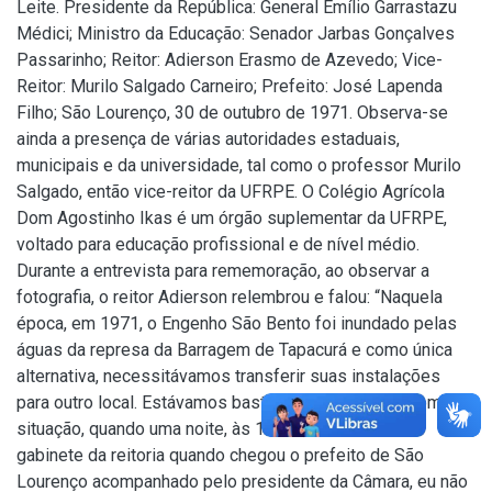
Leite. Presidente da República: General Emílio Garrastazu
Médici; Ministro da Educação: Senador Jarbas Gonçalves
Passarinho; Reitor: Adierson Erasmo de Azevedo; Vice-
Reitor: Murilo Salgado Carneiro; Prefeito: José Lapenda
Filho; São Lourenço, 30 de outubro de 1971. Observa-se
ainda a presença de várias autoridades estaduais,
municipais e da universidade, tal como o professor Murilo
Salgado, então vice-reitor da UFRPE. O Colégio Agrícola
Dom Agostinho Ikas é um órgão suplementar da UFRPE,
voltado para educação profissional e de nível médio.
Durante a entrevista para rememoração, ao observar a
fotografia, o reitor Adierson relembrou e falou: “Naquela
época, em 1971, o Engenho São Bento foi inundado pelas
águas da represa da Barragem de Tapacurá e como única
alternativa, necessitávamos transferir suas instalações
para outro local. Estávamos bastante preocupados com a
situação, quando uma noite, às 19h30, eu estava no
gabinete da reitoria quando chegou o prefeito de São
Lourenço acompanhado pelo presidente da Câmara, eu não