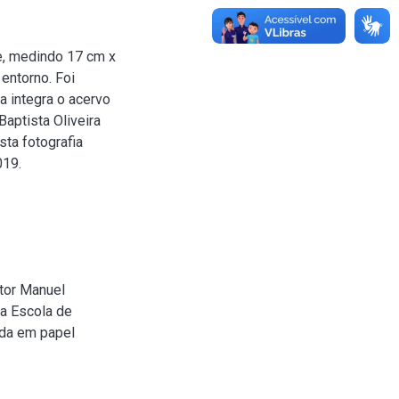
te, medindo 17 cm x
entorno. Foi
a integra o acervo
aptista Oliveira
sta fotografia
019.
or Manuel
da Escola de
ada em papel