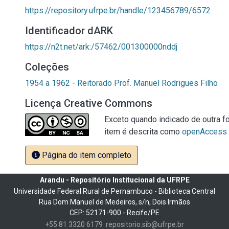
https://repository.ufrpe.br/handle/123456789/6572
Identificador dARK
https://n2t.net/ark:/57462/001300000nddj
Coleções
1954 a 1962 - Reitorado Prof. Manuel Rodrigues Filho
Licença Creative Commons
Exceto quando indicado de outra fo
item é descrita como
openAccess
Página do item completo
Arandu - Repositório Institucional da UFRPE
Universidade Federal Rural de Pernambuco - Biblioteca Central
Rua Dom Manuel de Medeiros, s/n, Dois Irmãos
CEP: 52171-900 - Recife/PE
+55 81 3320 6179
repositorio.sib@ufrpe.br