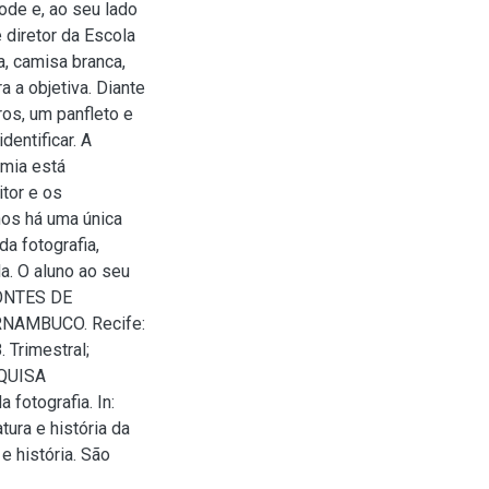
ode e, ao seu lado
 diretor da Escola
a, camisa branca,
 a objetiva. Diante
ros, um panfleto e
dentificar. A
omia está
tor e os
nos há uma única
a fotografia,
a. O aluno ao seu
FONTES DE
NAMBUCO. Recife:
 Trimestral;
SQUISA
otografia. In:
tura e história da
e história. São