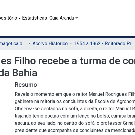
ositório
Estatísticas
Guia Arandu
07.2 - Coleção Imagética do SIB
Acervo Histórico
1954 a 1962 - Reitorado Prof. Manuel Rodrigues Filho
es Filho recebe a turma de co
da Bahia
Resumo
Revela o momento em que o reitor Manuel Rodrigues Fil
gabinete na reitoria os concluintes da Escola de Agronom
Observa-se sentados no sofá, à direita, o reitor Manuel R
trajando terno escuro com um lenço no bolso, camisa bra
escura, ao seu lado, no centro do sofá, o professor Grina
presidente que acompanha os concluintes da mencionada 