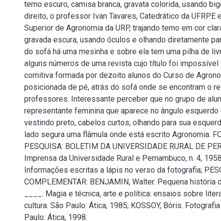
terno escuro, camisa branca, gravata colorida, usando big
direito, o professor Ivan Tavares, Catedrático da UFRPE e
Superior de Agronomia da URP, trajando terno em cor clar
gravada escura, usando óculos e olhando diretamente para
do sofá há uma mesinha e sobre ela tem uma pilha de liv
alguns números de uma revista cujo título foi impossível i
comitiva formada por dezoito alunos do Curso de Agron
posicionada de pé, atrás do sofá onde se encontram o rei
professores. Interessante perceber que no grupo de alu
representante feminina que aparece no ângulo esquerdo d
vestindo preto, cabelos curtos, olhando para sua esquerd
lado segura uma flâmula onde está escrito Agronomia. 
PESQUISA: BOLETIM DA UNIVERSIDADE RURAL DE PER
Imprensa da Universidade Rural e Pernambuco, n. 4, 1958.
Informações escritas a lápis no verso da fotografia; PE
COMPLEMENTAR: BENJAMIN, Walter. Pequena história da f
____. Magia e técnica, arte e política: ensaios sobre litera
cultura. São Paulo: Ática, 1985; KOSSOY, Bóris. Fotografia 
Paulo: Ática, 1998.