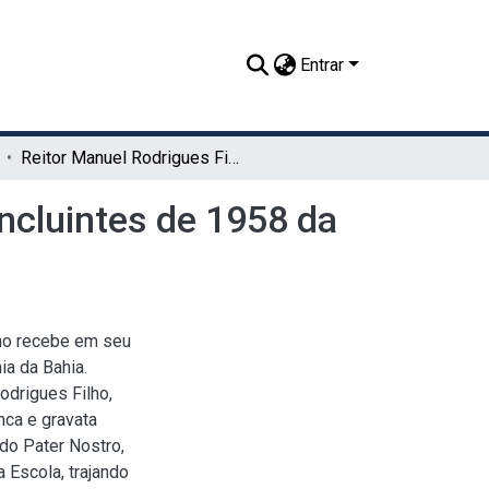
Entrar
Reitor Manuel Rodrigues Filho recebe a turma de concluintes de 1958 da Escola de Agronomia da Bahia
ncluintes de 1958 da
ho recebe em seu
ia da Bahia.
odrigues Filho,
nca e gravata
ldo Pater Nostro,
Escola, trajando