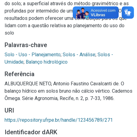
do solo; a superficial através do método gravimétrico e as
profundas por intermédio de uma sor.da de nêutrons. Os
resultados podem oferecer uma contribuição para os que
lidam com a questão relativa ao planejamento do uso do
solo
Palavras-chave
Solo - Uso - Planejamento
;
Solos - Análise
;
Solos -
Umidade
;
Balanço hidrológico
Referência
ALBUQUERQUE NETO, Antonio Faustino Cavalcanti de. O
balanço hídrico em solos bruno não cálcio vértico. Cadernos
Ômega. Série Agronomia, Recife, n. 2, p. 7-33, 1986.
URI
https://repository.ufrpe.br/handle/123456789/271
Identificador dARK