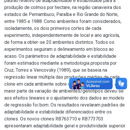
padrão relativo de adaptabilidade e estabilidade para a
produção de colmos por hectare, na região canavieira dos
estados de Pernambuco, Paraíba e Rio Grande do Norte,
entre 1985 e 1988. Como ambientes foram considerados,
isoladamente, os dois primeiros cortes de cada
experimento, independentemente de local e ano agrícola,
de forma a obter-se 20 ambientes distintos. Todos os
experimentos seguiram o delineamento em blocos ao
acaso. Os parâmetros de adaptabilidade e estabilidade
foram estimados mediante a metodologia proposta por
Cruz, Torres e Vencovsky (1989), que se baseia na
regressão linear múltipla das produções médias de cada
clone em cada ambiente sobre os índices ambientais. A
maior parte da variação de ambientes/genótipos deveu-se
aos efeitos lineares e o ajustamento dos dados ao modelo
de regressão foi bom. Os resultados revelaram padrões de
adaptabilidade e estabilidade diferenciados entre os
clones. Os novos clones RB763710 e RB773703
apresentaram adaptabilidade geral e produtividade superior